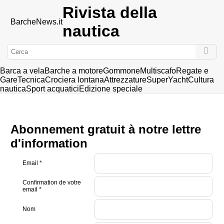
Rivista della
BarcheNews
.it
nautica
Barca a vela
Barche a motore
Gommone
Multiscafo
Regate e
Gare
Tecnica
Crociera lontana
Attrezzature
SuperYacht
Cultura
nautica
Sport acquatici
Edizione speciale
Abonnement gratuit à notre lettre
d'information
Email
*
Confirmation de votre
email
*
Nom